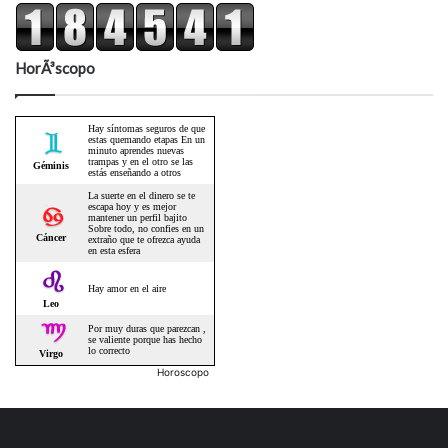
HorÃ³scopo
Horoscopo