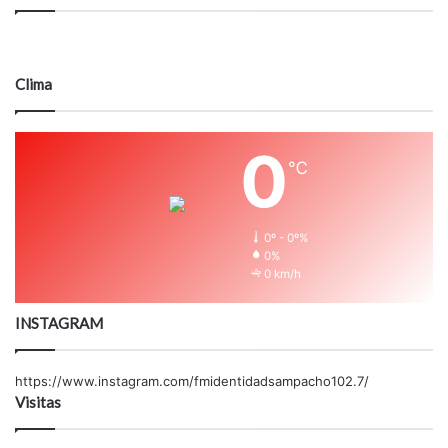
Clima
0
℃
0º - 0º%
0%
0 km/h
INSTAGRAM
https://www.instagram.com/fmidentidadsampacho102.7/
Visitas