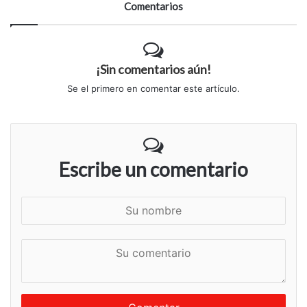
Comentarios
¡Sin comentarios aún!
Se el primero en comentar este artículo.
Escribe un comentario
S
u
n
S
o
u
m
c
b
o
r
m
e