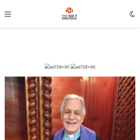
Menu
C
m