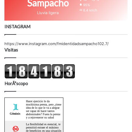
Sampacho
95%
8.4 km/h
Lluvia ligera
INSTAGRAM
https://www.instagram.com/fmidentidadsampacho102.7/
Visitas
HorÃ³scopo