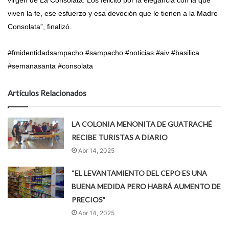
virgen de La Consolata. Los felicito por la elegancia con la que
viven la fe, ese esfuerzo y esa devoción que le tienen a la Madre
Consolata”, finalizó.
#fmidentidadsampacho #sampacho #noticias #aiv #basilica
#semanasanta #consolata
Artículos Relacionados
LA COLONIA MENONITA DE GUATRACHÉ
RECIBE TURISTAS A DIARIO
Abr 14, 2025
“EL LEVANTAMIENTO DEL CEPO ES UNA
BUENA MEDIDA PERO HABRÁ AUMENTO DE
PRECIOS”
Abr 14, 2025