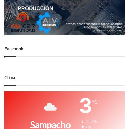
Facebook
Clima
3
℃
Sampacho
3º - 3º%
39%