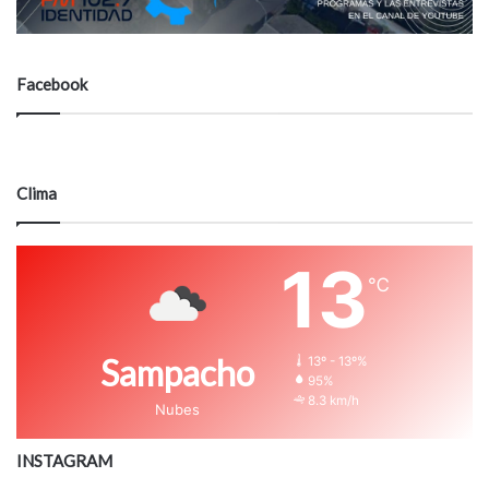
Facebook
Clima
13
℃
Sampacho
13º - 13º%
95%
8.3 km/h
Nubes
INSTAGRAM