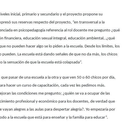
iveles inicial, primario y secundario y el proyecto propone su
resó sus reservas respecto del proyecto, “en transversal a la
licenciada en psicopedagogía referencia al rol docente me pregunto ¿qué
ión financiera, educación sexual integral, educación ambiental…¿qué
ue no pueden hacer algo se lo piden a la escuela. Desde los límites, los
 no pueden. La escuela está dando señales de que no da más, los chicos
nto la sensación de que la escuela está colapsada”.
ue pasar de una escuela a la otra y que ven 50 o 60 chicos por día,
para hacer un curso de capacitación, cada vez les pedimos más.
ejoran las condiciones me pregunto; ¿quién se va a ocupar de las
ocimiento profesional y económico para los docentes, de verdad que
e vayan alegres a las aulas para despertar alegría?. Yo empezaría por
 todo a la escuela que está para enseñar y la familia para educar”.