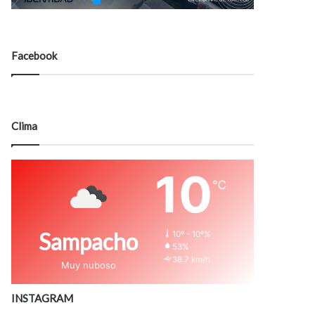
Facebook
Clima
10
℃
Sampacho
10º - 10º%
53%
38.7 km/h
Muy nuboso
INSTAGRAM