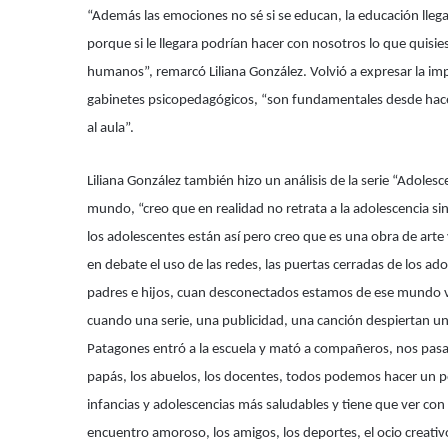
“Además las emociones no sé si se educan, la educación llega h
porque si le llegara podrían hacer con nosotros lo que quisie
humanos”, remarcó Liliana González. Volvió a expresar la im
gabinetes psicopedagógicos, “son fundamentales desde hace ra
al aula”.
Liliana González también hizo un análisis de la serie “Adoles
mundo, “creo que en realidad no retrata a la adolescencia si
los adolescentes están así pero creo que es una obra de arte
en debate el uso de las redes, las puertas cerradas de los ado
padres e hijos, cuan desconectados estamos de ese mundo vi
cuando una serie, una publicidad, una canción despiertan 
Patagones entró a la escuela y mató a compañeros, nos pasa 
papás, los abuelos, los docentes, todos podemos hacer un po
infancias y adolescencias más saludables y tiene que ver con el 
encuentro amoroso, los amigos, los deportes, el ocio creativ