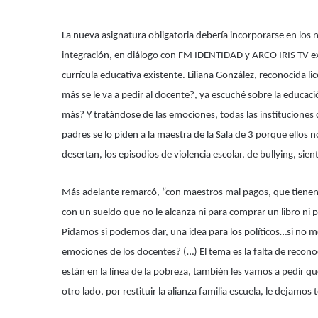
La nueva asignatura obligatoria debería incorporarse en los n
integración, en diálogo con FM IDENTIDAD y ARCO IRIS TV exp
currícula educativa existente. Liliana González, reconocida 
más se le va a pedir al docente?, ya escuché sobre la educac
más? Y tratándose de las emociones, todas las instituciones q
padres se lo piden a la maestra de la Sala de 3 porque ellos
desertan, los episodios de violencia escolar, de bullying, sie
Más adelante remarcó, “con maestros mal pagos, que tienen q
con un sueldo que no le alcanza ni para comprar un libro ni 
Pidamos si podemos dar, una idea para los políticos…si no m
emociones de los docentes? (…) El tema es la falta de recon
están en la línea de la pobreza, también les vamos a pedir qu
otro lado, por restituir la alianza familia escuela, le dejamos