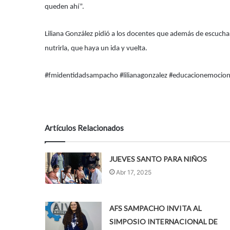
queden ahí”.
Liliana González pidió a los docentes que además de escucharl
nutrirla, que haya un ida y vuelta.
#fmidentidadsampacho #lilianagonzalez #educacionemociona
Artículos Relacionados
JUEVES SANTO PARA NIÑOS
Abr 17, 2025
AFS SAMPACHO INVITA AL
SIMPOSIO INTERNACIONAL DE