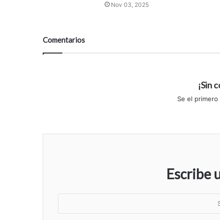
Nov 03, 2025
Comentarios
¡Sin 
Se el primero
Escribe 
S
u
n