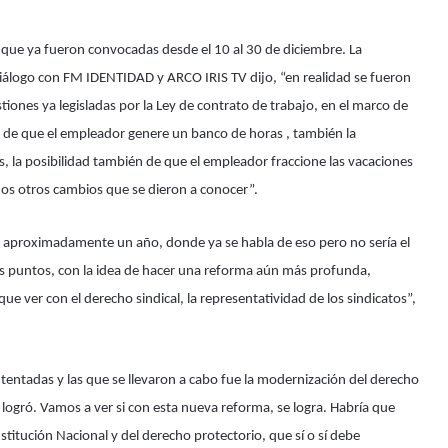
s que ya fueron convocadas desde el 10 al 30 de diciembre. La
 diálogo con FM IDENTIDAD y ARCO IRIS TV dijo, “en realidad se fueron
ones ya legisladas por la Ley de contrato de trabajo, en el marco de
dad de que el empleador genere un banco de horas , también la
s, la posibilidad también de que el empleador fraccione las vacaciones
hos otros cambios que se dieron a conocer”.
ne aproximadamente un año, donde ya se habla de eso pero no sería el
s puntos, con la idea de hacer una reforma aún más profunda,
ue ver con el derecho sindical, la representatividad de los sindicatos”,
tentadas y las que se llevaron a cabo fue la modernización del derecho
logró. Vamos a ver si con esta nueva reforma, se logra. Habría que
titución Nacional y del derecho protectorio, que sí o sí debe