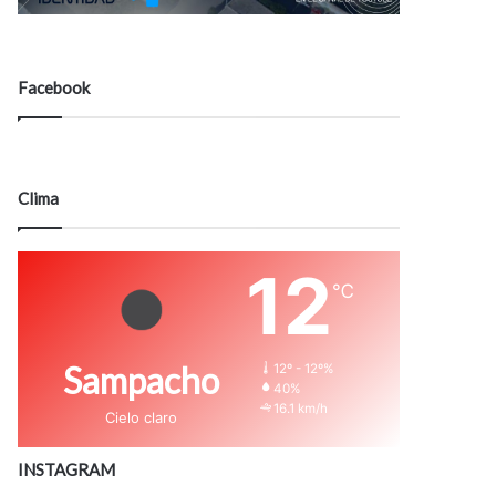
Facebook
Clima
12
℃
Sampacho
12º - 12º%
40%
16.1 km/h
Cielo claro
INSTAGRAM