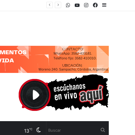
WhatsApp
Youtube
Instagram
Facebook
Sidebar
“CON ESTA LEY PRETENDEN SACAR TODOS LOS LÍMITES PARA QUE UNA FIRMA INTERNACIONAL COMPRE CUALQUIER TERRITORIO NACIONAL”
Cambiar
Buscar
℃
13