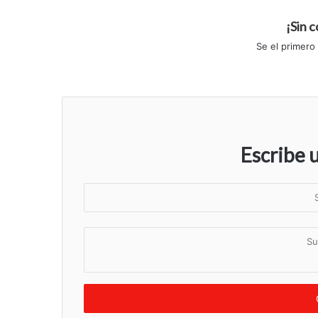
¡Sin 
Se el primero
Escribe 
S
u
n
S
o
u
m
c
b
o
r
m
e
e