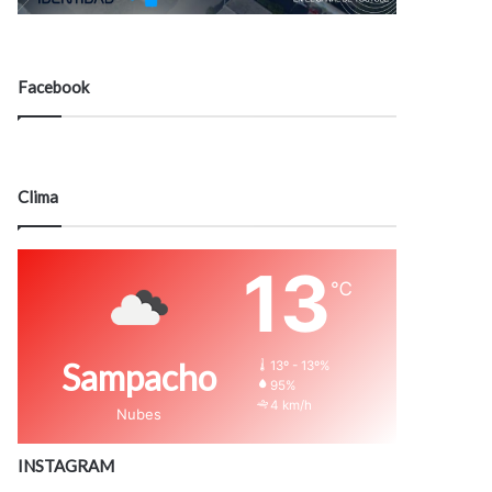
Facebook
Clima
13
℃
Sampacho
13º - 13º%
95%
4 km/h
Nubes
INSTAGRAM