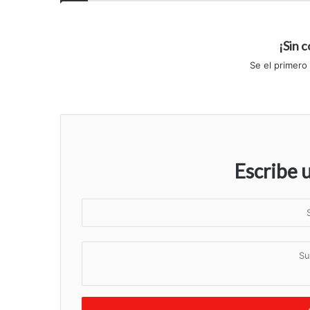
¡Sin 
Se el primero
Escribe 
S
u
n
S
o
u
m
c
b
o
r
m
e