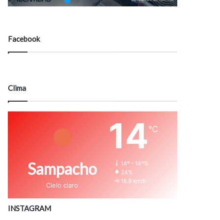
Facebook
Clima
14
℃
Sampacho
14º - 14º%
24%
18.9 km/h
Cielo claro
INSTAGRAM