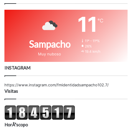
11
℃
Sampacho
11º - 11º%
26%
19.4 km/h
Muy nuboso
INSTAGRAM
https://www.instagram.com/fmidentidadsampacho102.7/
Visitas
HorÃ³scopo