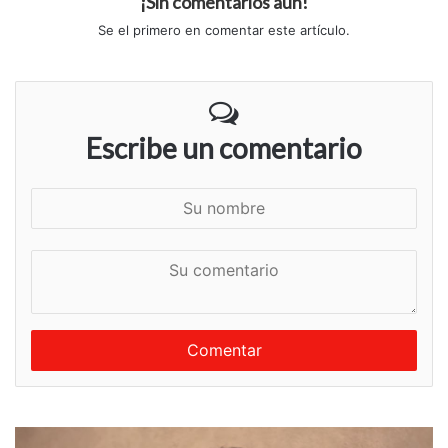
¡Sin comentarios aún!
Se el primero en comentar este artículo.
Escribe un comentario
S
u
n
S
o
u
m
c
b
o
r
m
e
e
n
t
a