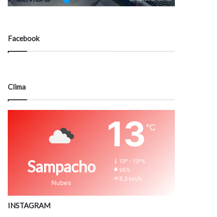
Facebook
Clima
13
℃
Sampacho
13º - 13º%
95%
8.3 km/h
Nubes
INSTAGRAM