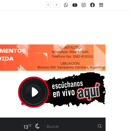
WhatsApp
Youtube
Instagram
Facebook
Sidebar
“CON ESTA LEY PRETENDEN SACAR TODOS LOS LÍMITES PARA QUE UNA FIRMA INTERNACIONAL COMPRE CUALQUIER TERRITORIO NACIONAL”
Cambiar
Buscar
℃
13