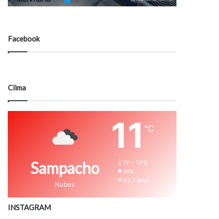
Facebook
Clima
11
℃
Sampacho
11º - 11º%
91%
42.7 km/h
Nubes
INSTAGRAM