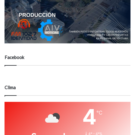
Facebook
Clima
4
℃
4º - 4º%