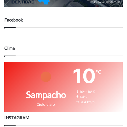
Facebook
Clima
10
℃
Sampacho
10º - 10º%
44%
31.4 km/h
Cielo claro
INSTAGRAM