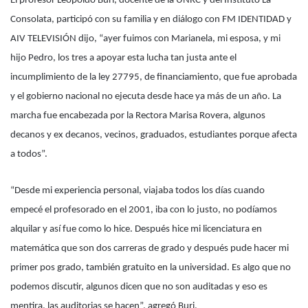
El profesor Leopoldo Buri, docente de la UNRC y del Instituto La
Consolata, participó con su familia y en diálogo con FM IDENTIDAD y
AIV TELEVISIÓN dijo, “ayer fuimos con Marianela, mi esposa, y mi
hijo Pedro, los tres a apoyar esta lucha tan justa ante el
incumplimiento de la ley 27795, de financiamiento, que fue aprobada
y el gobierno nacional no ejecuta desde hace ya más de un año. La
marcha fue encabezada por la Rectora Marisa Rovera, algunos
decanos y ex decanos, vecinos, graduados, estudiantes porque afecta
a todos”.
“Desde mi experiencia personal, viajaba todos los días cuando
empecé el profesorado en el 2001, iba con lo justo, no podíamos
alquilar y así fue como lo hice. Después hice mi licenciatura en
matemática que son dos carreras de grado y después pude hacer mi
primer pos grado, también gratuito en la universidad. Es algo que no
podemos discutir, algunos dicen que no son auditadas y eso es
mentira, las auditorias se hacen”, agregó Buri.