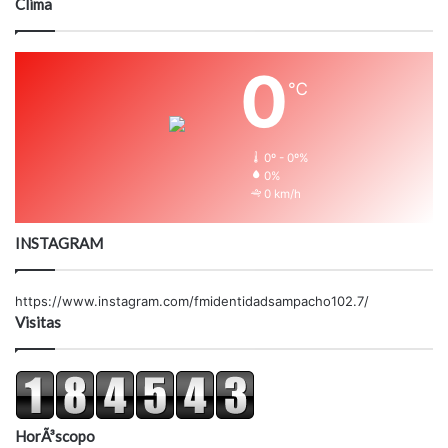
Clima
0
℃
0º - 0º%
0%
0 km/h
INSTAGRAM
https://www.instagram.com/fmidentidadsampacho102.7/
Visitas
HorÃ³scopo