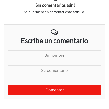
¡Sin comentarios aún!
Se el primero en comentar este artículo.
Escribe un comentario
S
u
n
S
o
u
m
c
b
o
r
m
e
e
n
t
a