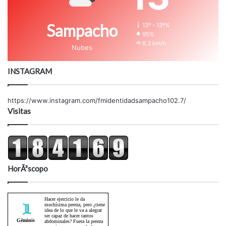
Sampacho
13º - 13º%
95%
8.3 km/h
Nubes
INSTAGRAM
https://www.instagram.com/fmidentidadsampacho102.7/
Visitas
HorÃ³scopo